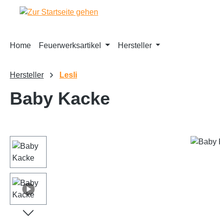
m Hauptinhalt springen
Zur Suche springen
Zur Hauptnavigation springen
Home
Feuerwerksartikel
Hersteller
Hersteller
Lesli
Baby Kacke
Bildergalerie überspringen