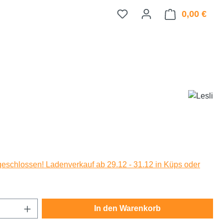
0,00 €
Ware
eis:
eschlossen! Ladenverkauf ab 29.12 - 31.12 in Küps oder
Anzahl: Gib den gewünschten Wert ein oder
In den Warenkorb