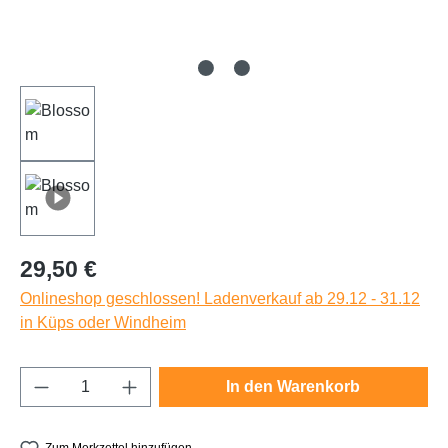
Regulärer Preis:
29,50 €
Onlineshop geschlossen! Ladenverkauf ab 29.12 - 31.12
in Küps oder Windheim
Produkt Anzahl: Gib den gewünschten Wert e
In den Warenkorb
Zum Merkzettel hinzufügen