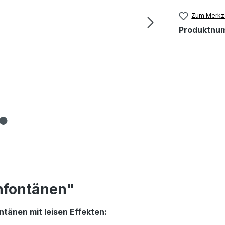
Zum Merkze
Produktnu
nfontänen"
tänen mit leisen Effekten: