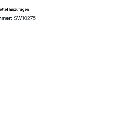
ttel hinzufügen
mmer:
SW10275