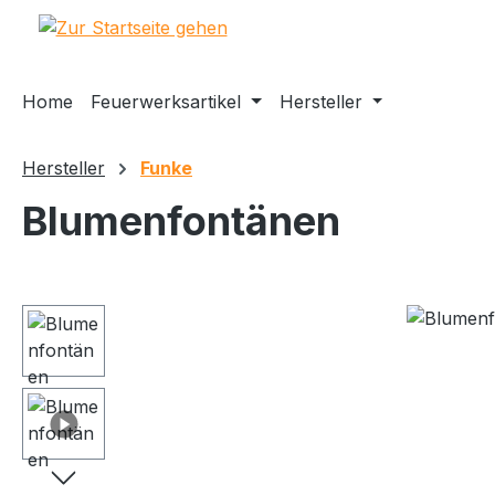
m Hauptinhalt springen
Zur Suche springen
Zur Hauptnavigation springen
Home
Feuerwerksartikel
Hersteller
Hersteller
Funke
Blumenfontänen
Bildergalerie überspringen