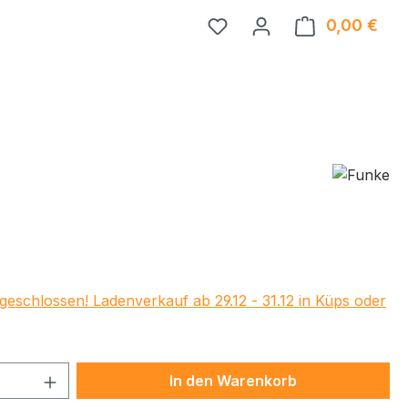
0,00 €
Ware
eis:
geschlossen! Ladenverkauf ab 29.12 - 31.12 in Küps oder
 Anzahl: Gib den gewünschten Wert ein 
In den Warenkorb