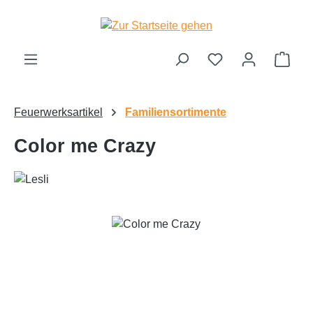
Zum Hauptinhalt springen
Ware
Feuerwerksartikel
Familiensortimente
Color me Crazy
Bildergalerie überspringen