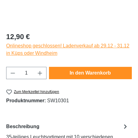
Regulärer Preis:
12,90 €
Onlineshop geschlossen! Ladenverkauf ab 29.12 - 31.12
in Küps oder Windheim
Produkt Anzahl: Gib den gewünschten Wert e
In den Warenkorb
Zum Merkzettel hinzufügen
Produktnummer:
SW10301
Beschreibung
35-teiliges Leuchtsortiment mit 10 verschiedenen