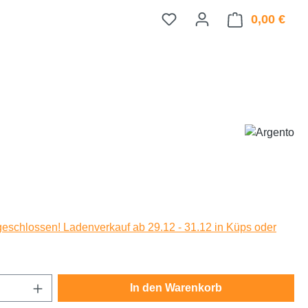
0,00 €
Ware
eis:
eschlossen! Ladenverkauf ab 29.12 - 31.12 in Küps oder
Anzahl: Gib den gewünschten Wert ein oder
In den Warenkorb