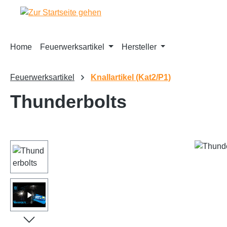
m Hauptinhalt springen
Zur Suche springen
Zur Hauptnavigation springen
Home
Feuerwerksartikel
Hersteller
Feuerwerksartikel
Knallartikel (Kat2/P1)
Thunderbolts
Bildergalerie überspringen