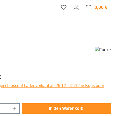
0,00 €
Ware
eis:
€
eschlossen! Ladenverkauf ab 29.12 - 31.12 in Küps oder
Anzahl: Gib den gewünschten Wert ein oder
In den Warenkorb