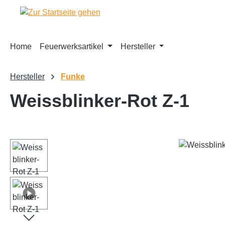
m Hauptinhalt springen
Zur Suche springen
Zur Hauptnavigation springen
Home
Feuerwerksartikel
Hersteller
Hersteller
Funke
Weissblinker-Rot Z-1
Bildergalerie überspringen